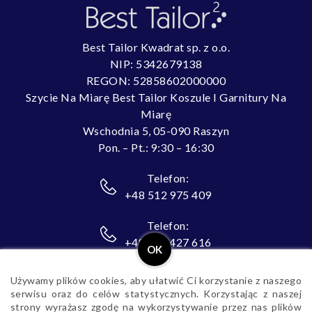
Best Tailor Kwadrat sp. z o.o.
NIP: 5342679138
REGON: 52858602000000
Szycie Na Miarę Best Tailor Koszule I Garnitury Na
Miarę
Wschodnia 5, 05-090 Raszyn
Pon. – Pt.: 9:30 – 16:30
Telefon:
+48 512 975 409
Telefon:
+48 503 427 616
OK
E-mail:
Używamy plików cookies, aby ułatwić Ci korzystanie z naszego
biuro@best-tailor.pl
serwisu oraz do celów statystycznych. Korzystając z naszej
strony wyrażasz zgodę na wykorzystywanie przez nas plików