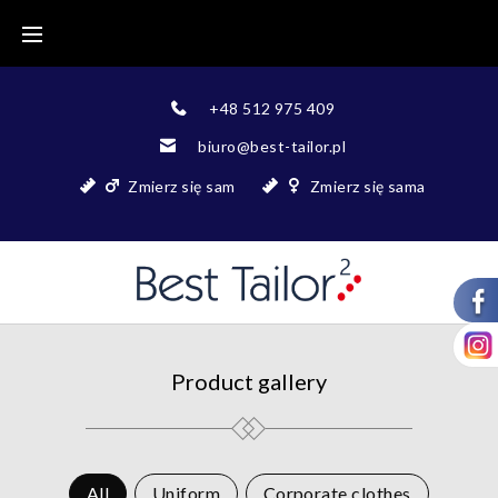
+48 512 975 409
biuro@best-tailor.pl
Zmierz się sam
Zmierz się sama
Product gallery
All
Uniform
Corporate clothes