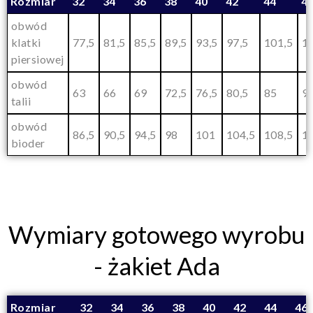
Rozmiar
32
34
36
38
40
42
44
4
obwód
klatki
77,5
81,5
85,5
89,5
93,5
97,5
101,5
1
piersiowej
obwód
63
66
69
72,5
76,5
80,5
85
90
talii
obwód
86,5
90,5
94,5
98
101
104,5
108,5
1
bioder
Wymiary gotowego wyrobu
- żakiet Ada
Rozmiar
32
34
36
38
40
42
44
46