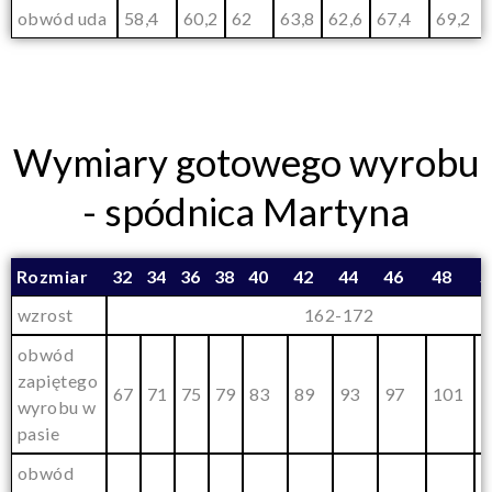
obwód uda
58,4
60,2
62
63,8
62,6
67,4
69,2
Wymiary gotowego wyrobu
- spódnica Martyna
Rozmiar
32
34
36
38
40
42
44
46
48
5
wzrost
162-172
obwód
zapiętego
67
71
75
79
83
89
93
97
101
1
wyrobu w
pasie
obwód