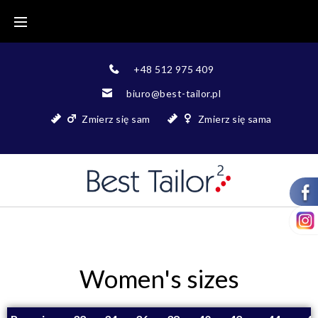
+48 512 975 409
biuro@best-tailor.pl
Zmierz się sam
Zmierz się sama
Women's sizes