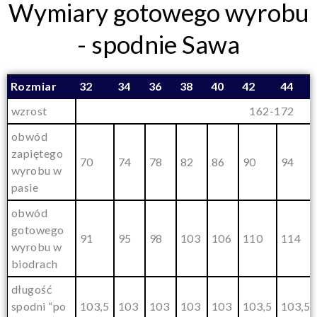
Wymiary gotowego wyrobu
- spodnie Sawa
Rozmiar
32
34
36
38
40
42
44
wzrost
162-172
obwód
zapiętego
70
74
78
82
86
90
94
wyrobu w
pasie
obwód
gotowego
91
95
98
103
106
110
114
wyrobu w
biodrach
długość
spodni “po
103,5
103
103
103
103
103,5
103,5