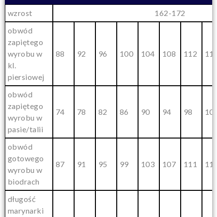
wzrost
162-172
obwód
zapiętego
wyrobu w
88
92
96
100
104
108
112
11
kl.
piersiowej
obwód
zapiętego
74
78
82
86
90
94
98
10
wyrobu w
pasie/talii
obwód
gotowego
87
91
95
99
103
107
111
11
wyrobu w
biodrach
długość
marynarki