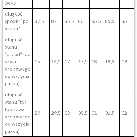
boku”
długość
spodni “po
87,5
87
86,5
86
85,5
85,5
85
kroku”
długość
stanu
“przód” (od
szwa
16
16,5
17
17,5
18
18,5
19
krokowego
do wszycia
paska)
długość
stanu “tył”
(od szwa
29
29,5
30
30,5
31
31,5
32
krokowego
do wszycia
paska)