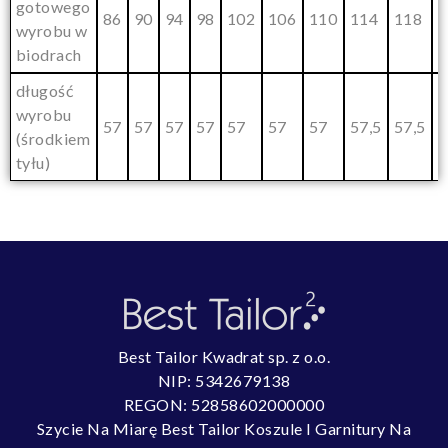
gotowego
86
90
94
98
102
106
110
114
118
1
wyrobu w
biodrach
długość
wyrobu
57
57
57
57
57
57
57
57,5
57,5
5
(środkiem
tyłu)
Best Tailor Kwadrat sp. z o.o.
NIP: 5342679138
REGON: 52858602000000
Szycie Na Miarę Best Tailor Koszule I Garnitury Na